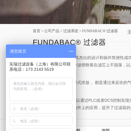
首页
>
公司产品
>
过滤系统
> FUNDABAC® 过滤器
FUNDAB
AC®
过滤器
—————————
请您留言
FUNDABAC® 过滤器以其杰出的设计和操作简便性
实瑞过滤设备（上海）有限公司联
在整个循环过滤过程当中滤饼附着在滤芯上不脱落，以
系电话：173 2143 5519
杆。
无论固体以浆料或干渣形式排放， 都是通过来反吹的
胀开来。
FUNDABAC ® 过滤器可以通过PLC或者DCS
在过滤器尤其是过滤器内件上的应用，提升了过滤器的
优点总结
材料
选型